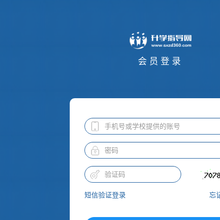
会员登录
手
机
号：
密
码：
短信验证登录
忘