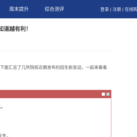
周末提升
综合测评
登录
|
注册
|
在线
早知道越有利！
。下面汇总了几所院校近期发布的招生新变动，一起来看看
化。
招生。