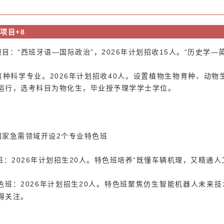
项目+8
目：“西班牙语—国际政治”，
2026年计划招收15人。“历史学—
育种科学
专业。2026年计划招收40人。设置植物生物育种、动
运行，选考科目为物化生，毕业授予理学学士学位。
国家急需领域开设2个专业特色班
班：2026年计划招生20人。特色班培养“既懂车辆机理，又精通
色班：2026年计划招生20人。特色班
聚焦仿生智能机器人未来技
得关注
。