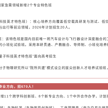
国家急需领域新增2个专业特色班
科技英才特色班）：
核心培养方向覆盖
低空载具研发与测试、低
出行等前沿领域，2026年计划招生20人。
色班：该特色班是国内目前唯一将汽车设计与飞行器设计深度融合
的小班化试验班。采用本研贯通、产教融合、导师制、小班化培养模
“量子科技英才特色班”面向高考招生
子物理研究所以“院所共建”模式设立的拔尖创新人才培养试验班，
专业方向，招670人！
新增11个跨学科创新班、8个新专业方向、1个中外合作办学，计划
新班：生物科学（生物医药创新班）、工商管理类（电力交易与碳