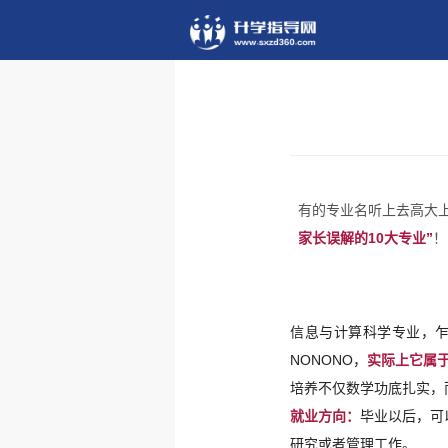
有的专业名听上去高大
家长误解的10大专业”
！
信息与计算科学专业
，
NONONO，
实际上它属
培养不仅数学功底扎实，
就业方向：
毕业以后，可
研究或者管理工作。