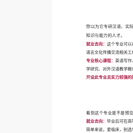
你
以为它专研汉语，实
知识与能力的人才。
就业去向：
这个专业可以
语言文化传播交流相关工
专业核心课程：
英语写作
学研究、对外汉语教学概
开设此专业且实力较强的
看到这个专业是不是预
就业去向：
毕业后可在高
简单来说，爱临床，别选