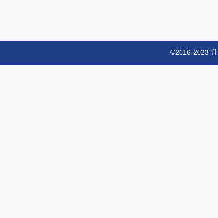
©2016-2023