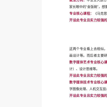
就业方向：
毕业生大部分
家长眼中的“金饭碗”，
专业核心课程：
《马克思
开设此专业且实力较强
这两个专业看上去相似
画设计等。
而后者主要
数字媒体艺术专业核心
计）、设计思维等。
开设此专业且实力较强
数字媒体技术专业核心
字图像处理、人机交互技
开设此专业且实力较强