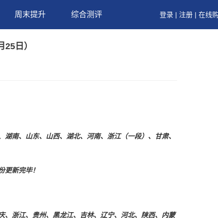
周末提升
综合测评
登录
|
注册
|
在线
月25日）
、湖南、山东、山西、湖北、河南、浙江（一段）、甘肃、
份更新完毕！
庆、浙江、贵州、黑龙江、吉林、辽宁、河北、陕西、内蒙